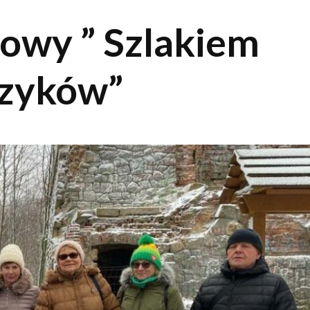
mowy ” Szlakiem
czyków”