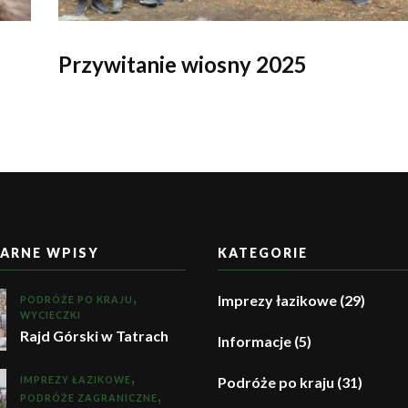
Przywitanie wiosny 2025
ARNE WPISY
KATEGORIE
Imprezy łazikowe
(29)
PODRÓŻE PO KRAJU
WYCIECZKI
Rajd Górski w Tatrach
Informacje
(5)
IMPREZY ŁAZIKOWE
Podróże po kraju
(31)
PODRÓŻE ZAGRANICZNE