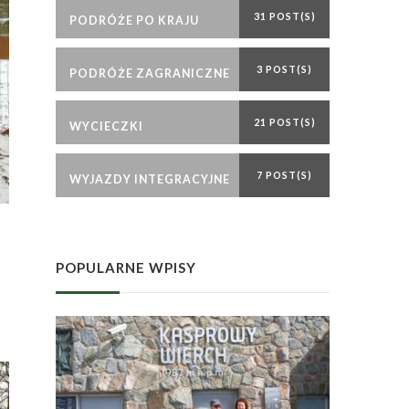
31 POST(S)
PODRÓŻE PO KRAJU
3 POST(S)
PODRÓŻE ZAGRANICZNE
21 POST(S)
WYCIECZKI
7 POST(S)
WYJAZDY INTEGRACYJNE
POPULARNE WPISY