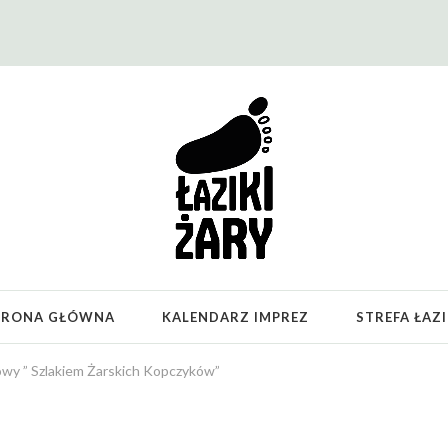
TRONA GŁÓWNA
KALENDARZ IMPREZ
STREFA ŁAZ
owy ” Szlakiem Żarskich Kopczyków”