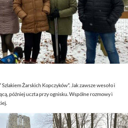
” Szlakiem Żarskich Kopczyków”. Jak zawsze wesoło i
ącą, póżniej uczta przy ognisku. Wspólne rozmowy i
iej.