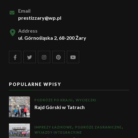
Email
prestizzary@wp.pl
Address
ul. Górnośląska 2, 68-200 Żary
POPULARNE WPISY
PODRÓŻE PO KRAJU
WYCIECZKI
Rajd Górski w Tatrach
IMPREZY ŁAZIKOWE
PODRÓŻE ZAGRANICZNE
WYJAZDY INTEGRACYJNE