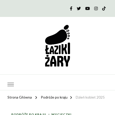
PTTK Klub Łaziki | Żary
Strona Główna
Podróże po kraju
Dzień kobiet 2025
PODRÓŻE PO KRAJU
WYCIECZKI