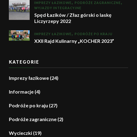
IMPREZY ŁAZIKOWE
PODRÓŻE ZAGRANICZNE
WYJAZDY INTEGRACYJNE
Spęd Łazików / Złaz górski o laskę
Liczyrzepy 2022
IMPREZY ŁAZIKOWE
PODRÓŻE PO KRAJU
XXII Rajd Kulinarny „KOCHER 2023”
KATEGORIE
Imprezy łazikowe
(24)
Informacje
(4)
Podróże po kraju
(27)
Podróże zagraniczne
(2)
Wycieczki
(19)