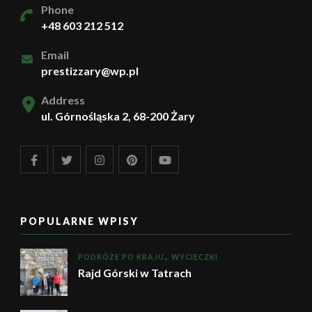
Phone
+48 603 212 512
Email
prestizzary@wp.pl
Address
ul. Górnośląska 2, 68-200 Żary
POPULARNE WPISY
PODRÓŻE PO KRAJU
WYCIECZKI
Rajd Górski w Tatrach