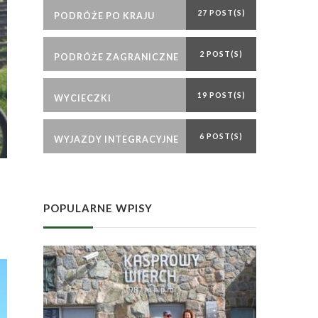
27 POST(S)
PODRÓŻE PO KRAJU
2 POST(S)
PODRÓŻE ZAGRANICZNE
19 POST(S)
WYCIECZKI
6 POST(S)
WYJAZDY INTEGRACYJNE
POPULARNE WPISY