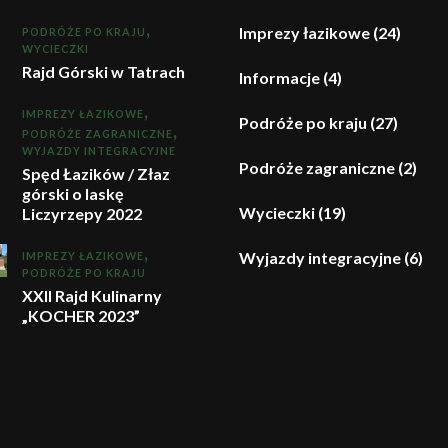
Imprezy łazikowe
(24)
PODRÓŻE PO KRAJU
WYCIECZKI
Rajd Górski w Tatrach
Informacje
(4)
IMPREZY ŁAZIKOWE
Podróże po kraju
(27)
PODRÓŻE ZAGRANICZNE
WYJAZDY INTEGRACYJNE
Podróże zagraniczne
(2)
Spęd Łazików / Złaz
górski o laskę
Wycieczki
(19)
Liczyrzepy 2022
Wyjazdy integracyjne
(6)
IMPREZY ŁAZIKOWE
PODRÓŻE PO KRAJU
XXII Rajd Kulinarny
„KOCHER 2023”