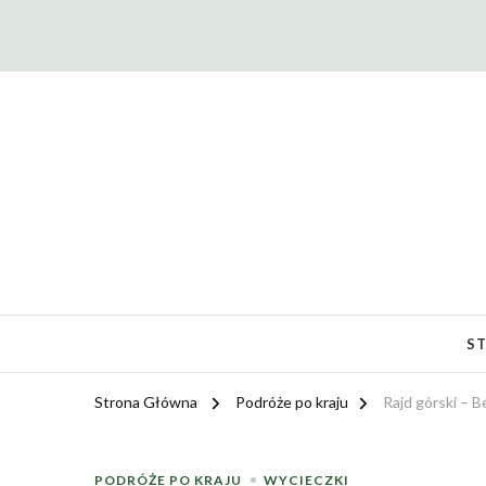
PTTK Klub Łaziki | Żary
S
Strona Główna
Podróże po kraju
Rajd górski – 
PODRÓŻE PO KRAJU
WYCIECZKI